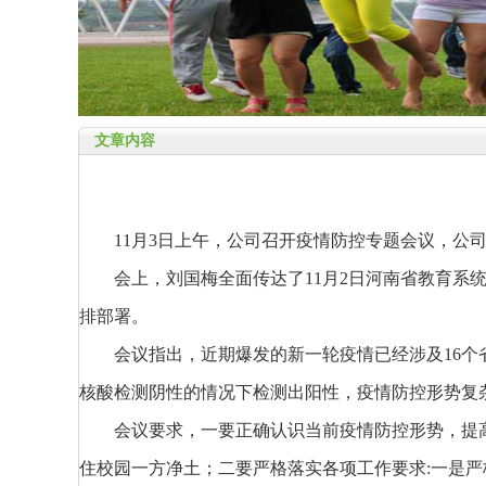
文章内容
11
月
3
日上午，公司召开疫情防控专题会议，公
会上，刘国梅全面传达了
11
月
2
日河南省教育系
排部署。
会议指出，近期爆发的新一轮疫情已经涉及
16
个
核酸检测阴性的情况下检测出阳性，疫情防控形势复
会议要求，一要正确认识当前疫情防控形势，提
住校园一方净土；二要严格落实各项工作要求
:
一是严