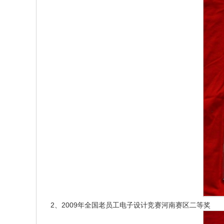
2、2009年全国老员工电子设计竞赛河南赛区二等奖