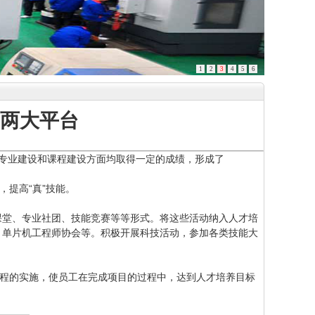
1
2
3
4
5
6
新两大平台
，在专业建设和课程建设方面均取得一定的成绩，形成了
，提高“真”技能。
课堂、专业社团、技能竞赛等等形式。将这些活动纳入人才培
、单片机工程师协会等。积极开展科技活动，参加各类技能大
过程的实施，使员工在完成项目的过程中，达到人才培养目标