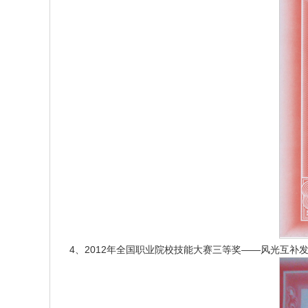
4、2012年全国职业院校技能大赛三等奖——风光互补