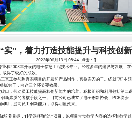
务“实”，着力打造技能提升与科技创
2022年06月13日 08:44 点击：[
]
子技术专业和2008年开设的电子信息工程技术专业。经过多年的建设与发展
色，取得了较好的成效。
员工真正参与到真实项目的开发和产品制作，真枪实刀的干。练就“真”本领
过狠抓实干，向这三个环节要效果。
突破口，带动员工技能提高和创新能力的培养。积极组织和利用包括第二
创新素质的考核手段之一。目前公司已成立了电子创新协会、PCB协会
的同时，提高员工创新能力，取得明显效果。
围绕培养目标，科学选择和设计项目，以项目带动教学内容的选择和教学