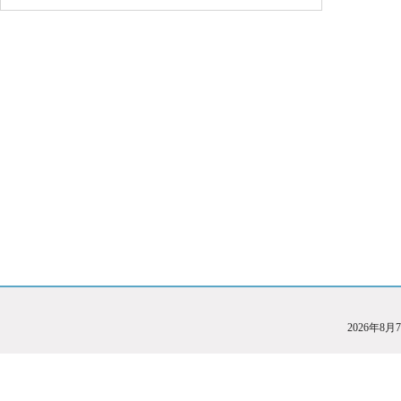
2026年8