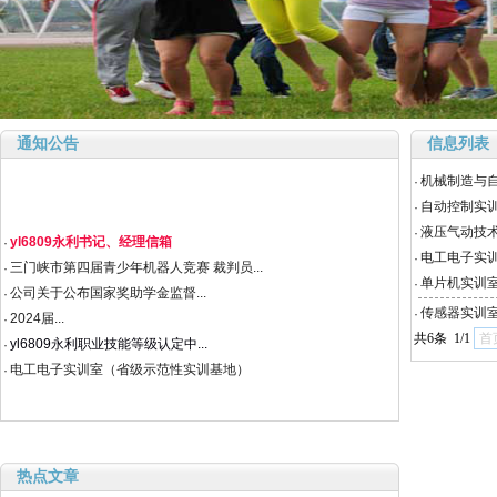
三门峡市第四届青少年机器人竞赛 裁判员...
·
公司关于公布国家奖助学金监督...
·
2024届...
·
yl6809永利职业技能等级认定中...
·
电工电子实训室（省级示范性实训基地）
·
通知公告
信息列表
机械制造与
·
自动控制实
·
yl6809永利书记、经理信箱
·
液压气动技
·
三门峡市第四届青少年机器人竞赛 裁判员...
·
电工电子实
·
公司关于公布国家奖助学金监督...
·
单片机实训
·
2024届...
·
传感器实训
·
yl6809永利职业技能等级认定中...
·
共6条 1/1
首
电工电子实训室（省级示范性实训基地）
·
热点文章